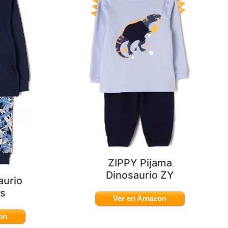
ZIPPY Pijama
Dinosaurio ZY
aurio
s
Ver en Amazon
on