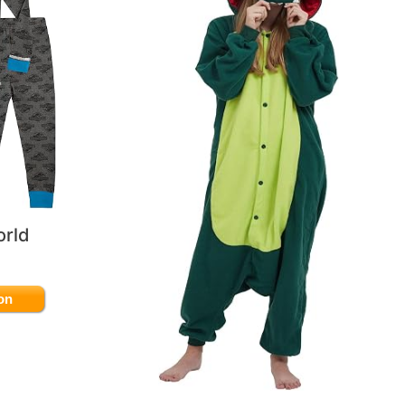
orld
on