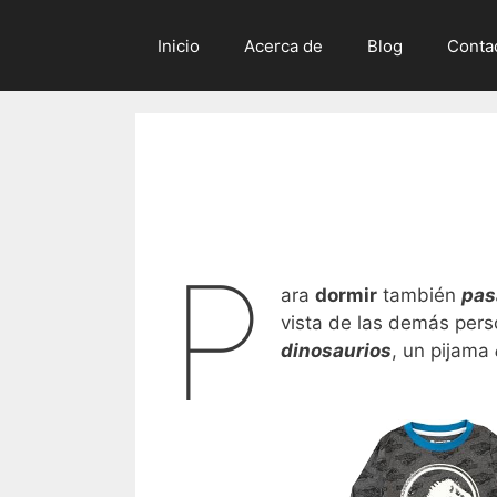
Inicio
Acerca de
Blog
Conta
P
ara
dormir
también
pas
vista de las demás pers
dinosaurios
, un pijama