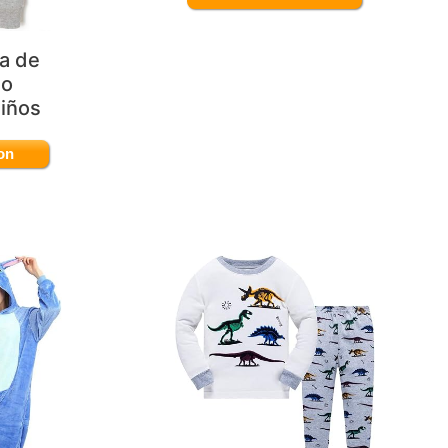
a de
io
iños
on