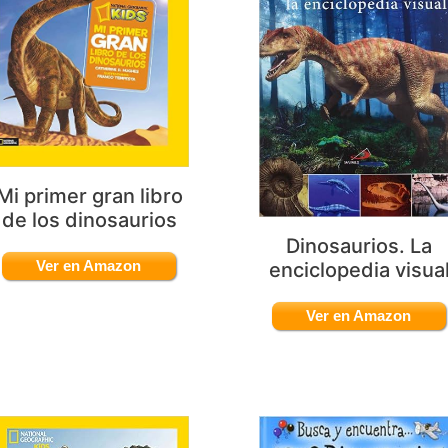
Mi primer gran libro
de los dinosaurios
Dinosaurios. La
Ver en Amazon
enciclopedia visua
Ver en Amazon