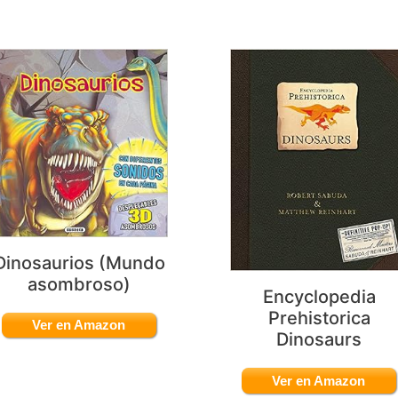
Dinosaurios (Mundo
asombroso)
Encyclopedia
Prehistorica
Ver en Amazon
Dinosaurs
Ver en Amazon