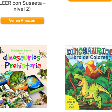
LEER con Susaeta –
nivel 2)
Ver en Amazon