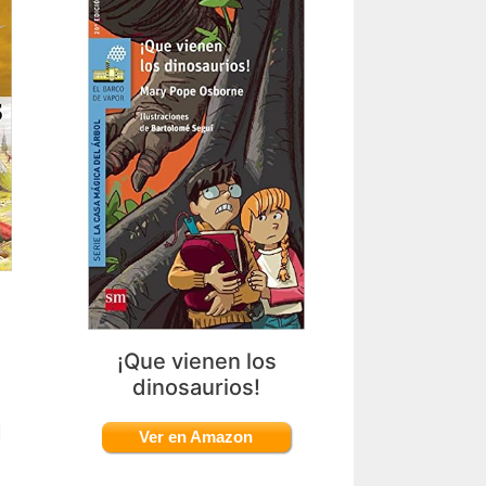
¡Que vienen los
dinosaurios!
Ver en Amazon