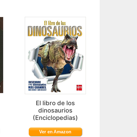
El libro de los
dinosaurios
(Enciclopedias)
Ver en Amazon