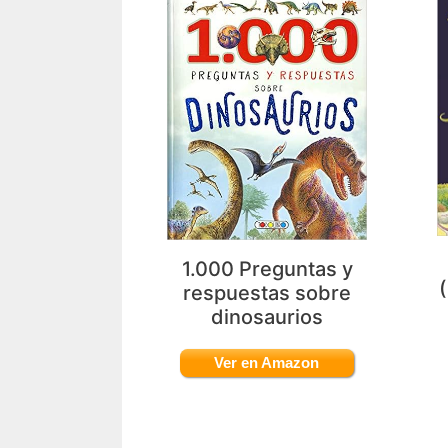
1.000 Preguntas y
respuestas sobre
dinosaurios
Ver en Amazon