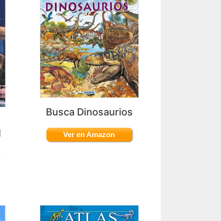
Busca Dinosaurios
l
Ver en Amazon