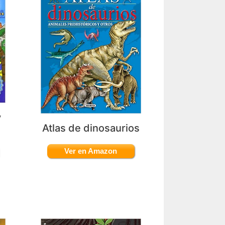
y
Atlas de dinosaurios
Ver en Amazon